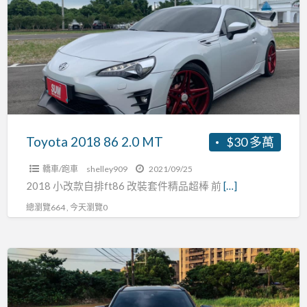
86
2.0
MT
Toyota 2018 86 2.0 MT
$30 多萬
轎車/跑車
shelley909
2021/09/25
2018 小改款自排ft86 改裝套件精品超棒 前
[…]
總瀏覽664 , 今天瀏覽0
Toyota
2020
rav4