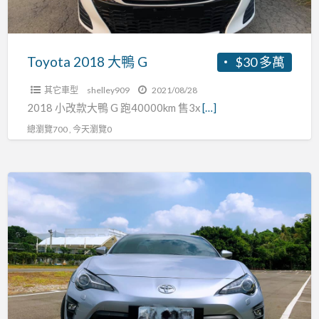
Toyota 2018 大鴨 G
$30 多萬
其它車型
shelley909
2021/08/28
2018 小改款大鴨 G 跑40000km 售3x
[…]
總瀏覽700 , 今天瀏覽0
Toyota
2020
ft86