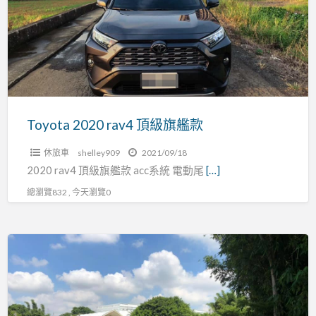
頂
級
旗
艦
款
Toyota 2020 rav4 頂級旗艦款
休旅車
shelley909
2021/09/18
2020 rav4 頂級旗艦款 acc系統 電動尾
[…]
總瀏覽832 , 今天瀏覽0
Toyota
2020
大
改