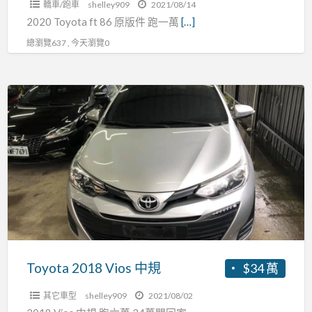
轎車/跑車
shelley909
2021/08/14
2020 Toyota ft 86 原版件 跑一萬
[…]
總瀏覽637 , 今天瀏覽0
Toyota
2018
Vios
中
規
Toyota 2018 Vios 中規
$34 萬
其它車型
shelley909
2021/08/02