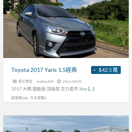
a
2017
t
Yaris
T
1.5
經
典
Toyota 2017 Yaris 1.5經典
$42.5 萬
其它車型
shelley909
2021/09/25
2017 大鴨 運動版 頂級款 空力套件 Ikey
[…]
總瀏覽906 , 今天瀏覽0
Toyota
2018