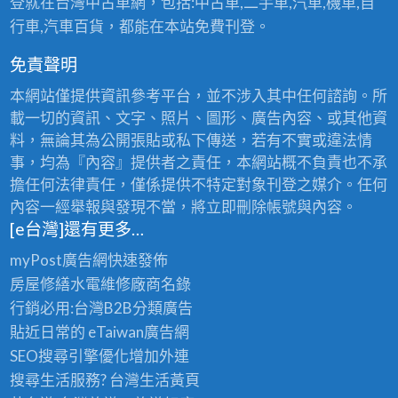
登就在台灣中古車網，包括:中古車,二手車,汽車,機車,自
行車,汽車百貨，都能在本站免費刊登。
免責聲明
本網站僅提供資訊參考平台，並不涉入其中任何諮詢。所
載一切的資訊、文字、照片、圖形、廣告內容、或其他資
料，無論其為公開張貼或私下傳送，若有不實或違法情
事，均為『內容』提供者之責任，本網站概不負責也不承
擔任何法律責任，僅係提供不特定對象刊登之媒介。任何
內容一經舉報與發現不當，將立即刪除帳號與內容。
[e台灣]還有更多…
myPost廣告網
快速發佈
房屋修繕
水電維修廠商名錄
行銷必用:台灣B2B
分類廣告
貼近日常的
eTaiwan廣告網
SEO搜尋引擎優化
增加外連
搜尋生活服務? 台灣
生活黃頁