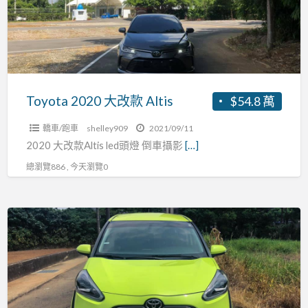
款
Altis
Toyota 2020 大改款 Altis
$54.8 萬
轎車/跑車
shelley909
2021/09/11
2020 大改款Altis led頭燈 倒車攝影
[…]
總瀏覽886 , 今天瀏覽0
Toyota
2016
sienta