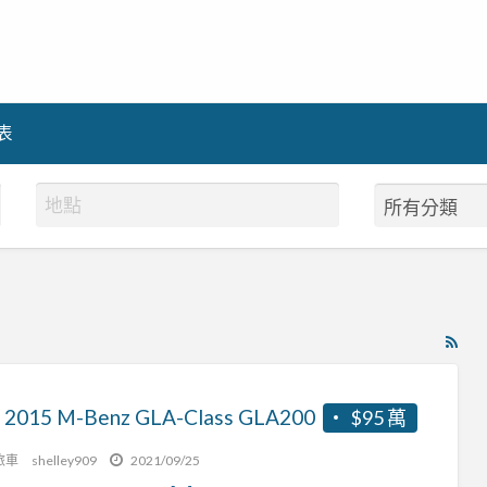
表
RS
Fe
for
 2015 M-Benz GLA-Class GLA200
$95 萬
ad
tag
旅車
shelley909
2021/09/25
跨