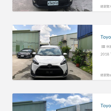
總瀏覽72
Toyota
2018
Toyo
sienta
休
2018 
總瀏覽89
Toyota
2018
Toyo
sienta