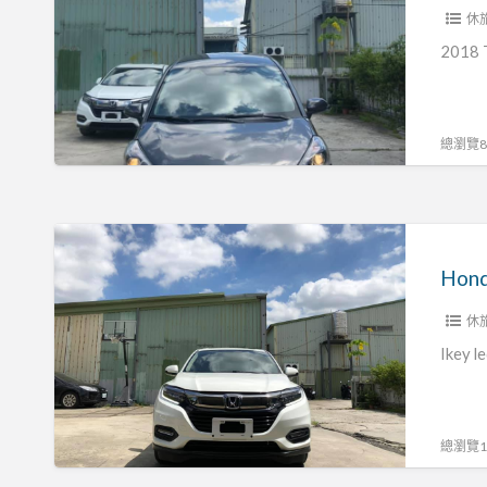
休
1.5
2018 
總瀏覽86
Honda
2020
Hon
hrv
休
s
頂
Ike
級
款
新
總瀏覽17
車