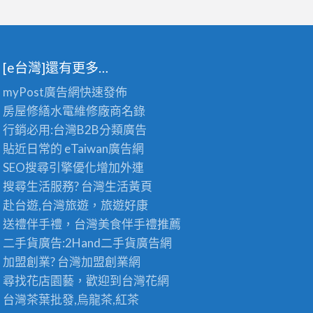
[e台灣]還有更多…
myPost廣告網
快速發佈
房屋修繕
水電維修廠商名錄
行銷必用:台灣B2B
分類廣告
貼近日常的
eTaiwan廣告網
SEO搜尋引擎優化
增加外連
搜尋生活服務? 台灣
生活黃頁
赴台遊,台灣旅遊
，旅遊好康
送禮伴手禮，台灣美食
伴手禮
推薦
二手貨廣告:2Hand
二手貨
廣告網
加盟創業? 台灣
加盟創業
網
尋找花店園藝，歡迎到
台灣花網
台灣茶葉批發
,烏龍茶,紅茶