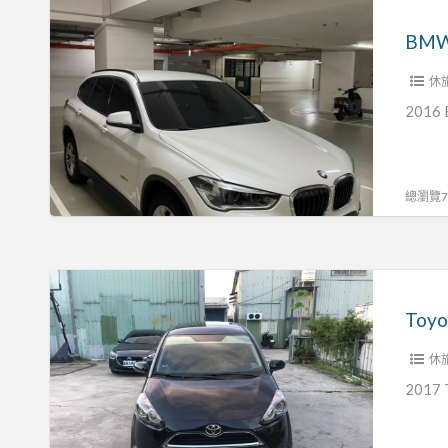
BMW
2016
BMW 
X1
休
18i
2016
總瀏覽72
Toyota
2017
Toyo
sienta
休
2017