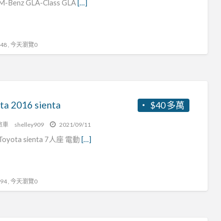
M-Benz GLA-Class GLA
[…]
界
休
旅
8 , 今天瀏覽0
車
ta 2016 sienta
$40 多萬
旅車
shelley909
2021/09/11
Toyota sienta 7人座 電動
[…]
4 , 今天瀏覽0