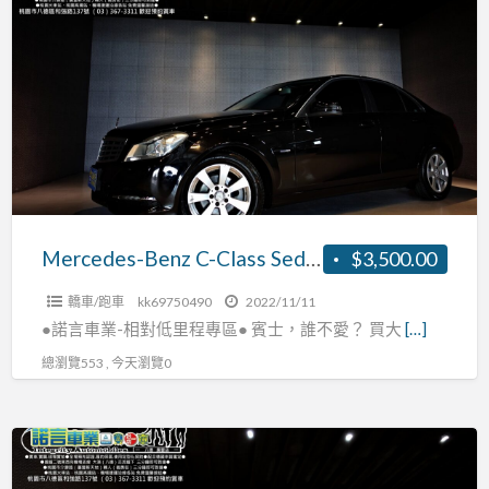
a
Benz
t
C-
Class
Sedan
C180
2011
0
款
手
自
Mercedes-Benz C-Class Sedan C180 2011款 手自排 1.8L
$3,500.00
排
轎車/跑車
kk69750490
2022/11/11
1.8L
●諾言車業-相對低里程專區● 賓士，誰不愛？ 買大
[…]
總瀏覽553 , 今天瀏覽0
Mazda
3