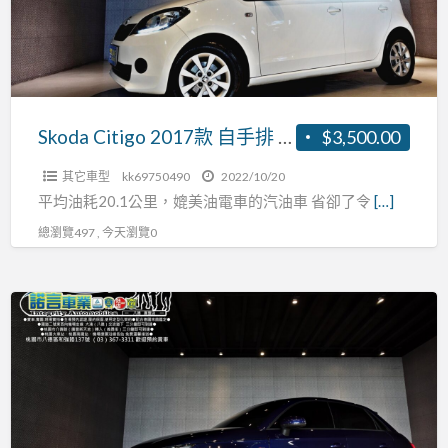
手
排
1.1L
以
下
Skoda Citigo 2017款 自手排 1.1L以下
$3,500.00
其它車型
kk69750490
2022/10/20
平均油耗20.1公里，媲美油電車的汽油車 省卻了令
[…]
總瀏覽497 , 今天瀏覽0
2014
audi
A1
全
額
貸