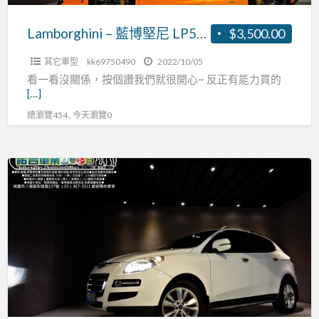
Lamborghini – 藍博堅尼 LP560-4
$3,500.00
其它車型
kk69750490
2022/10/05
看一看沒關係，按個讚我們就很開心~ 反正有能力買的
[…]
總瀏覽454 , 今天瀏覽0
2011
白
U7
SPORT+
質
感
在
線