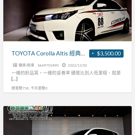
經
典
版
Safety+
(11
代)
2016
TOYOTA Corolla Altis 經典版 Safety+ (11代) 2016
$3,500.00
轎車/跑車
kk69750490
2022/11/02
一樣的好品質，一樣的妥善率 硬是比別人低里程、就是
[…]
總瀏覽758 , 今天瀏覽0
Toyota
RAV4
2013
款