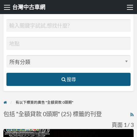
台灣中古車網
搜尋
有以下標簽的廣告 "全額貸款 0頭期"
包括 "全額貸款 0頭期" (25) 標籤的刊登
R
F
頁面 1 / 3
f
Mercedes-