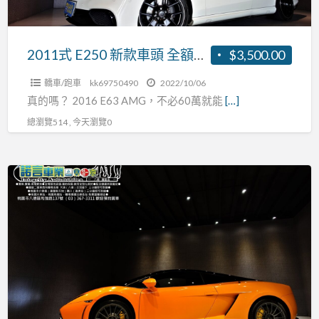
全
額
貸
2011式 E250 新款車頭 全額貸款 0頭期
$3,500.00
款
轎車/跑車
kk69750490
2022/10/06
0
真的嗎？ 2016 E63 AMG，不必60萬就能
[…]
頭
總瀏覽514 , 今天瀏覽0
期
Lamborghini
–
藍
博
堅
尼
LP560-
4