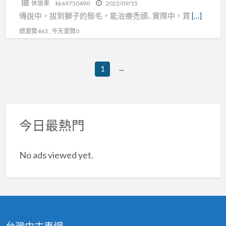
休旅車
kk69750490
2022/09/15
裝
傳說中，拔到獅子的鬃毛，能治療禿頭.. 實際中，買
[…]
舒
總瀏覽463 , 今天瀏覽0
適
內
裝
1
→
又
很
有
力
今日最熱門
全
額
No ads viewed yet.
貸
款
0
頭
期