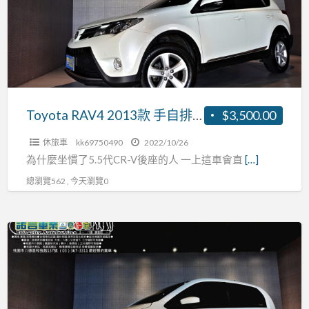
手
自
排
2.0L
Toyota RAV4 2013款 手自排 2.0L
$3,500.00
休旅車
kk69750490
2022/10/26
為什麼坐慣了5.5代CR-V後座的人 一上這車會直
[…]
總瀏覽562 , 今天瀏覽0
Skoda
Citigo
2017
款
自