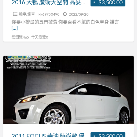
2016 大鴨 魔術大空間 高妥善率 優點多 漂亮車款 來電洽詢 全額貸款 0頭期
$3,500.00
貸
善
款
轎車/跑車
kk69750490
2022/09/20
率
0
你要小排量的五門掀背 你要百看不膩的白色車身 諾言
優
[…]
頭
點
期
總瀏覽465 , 今天瀏覽0
多
漂
亮
2011
車
FOCUS
款
柴
來
油
電
時
洽
尚
詢
款
全
優
額
質
貸
一
2011 FOCUS 柴油 時尚款 優質一手女用車 全額貸款 0頭期
$3,500.00