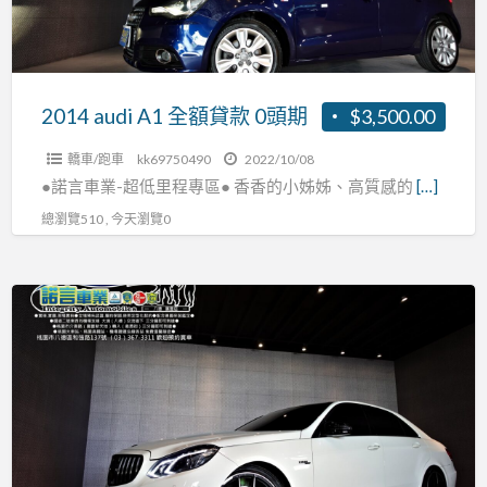
款
0
頭
期
2014 audi A1 全額貸款 0頭期
$3,500.00
轎車/跑車
kk69750490
2022/10/08
●諾言車業-超低里程專區● 香香的小姊姊、高質感的
[…]
總瀏覽510 , 今天瀏覽0
2011
式
E250
新
款
車
頭