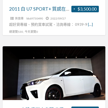
安
全
2011 白 U7 SPORT+ 質感在線 安全又有力 優雅又大空間 歡迎詢問 全額貸款 0頭期
$3,500.00
又
休旅車
kk69750490
2022/09/27
有
超好貸專線、預約賞車試駕、洽詢專線： 0939-9
[…]
力
總瀏覽530 , 今天瀏覽0
優
雅
又
2016
大
大
空
鴨
間
魔
歡
術
迎
大
詢
空
問
間
全
高
額
妥