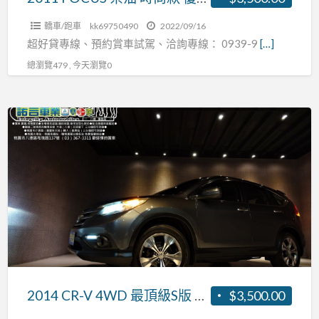
款
手
0
轎車/跑車
kk69750490
2022/09/16
女
超好貸專線、預約賞車試駕、洽詢專線： 0939-9
[…]
頭
用
期
總瀏覽479 , 今天瀏覽0
車
全
額
2014
貸
CR-
款
V
0
4WD
頭
最
期
頂
級
S
版
黑
2014 CR-V 4WD 最頂級S版 黑內裝 舒適內裝 又很有力 全額貸款 0頭期
$3,500.00
內