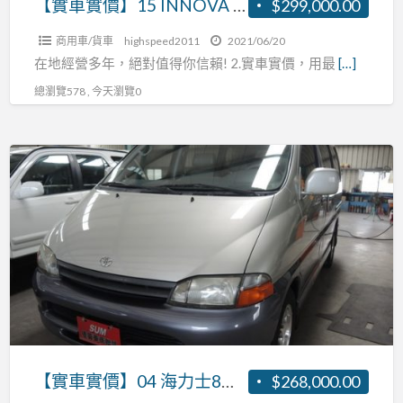
【實車實價】15 INNOVA 大空間商旅雙用車 CP值爆高 張R:0937160499
$299,000.00
旅
商用車/貨車
highspeed2011
2021/06/20
雙
在地經營多年，絕對值得你信賴! 2.實車實價，用最
[…]
用
總瀏覽578 , 今天瀏覽0
車
CP
值
【實
爆
車
高
實
張
價】
R:0937160499
04
海
力
士
8
人
【實車實價】04 海力士8人座 2.7 張R:0937160499
$268,000.00
座