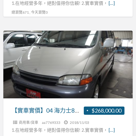
1.在地經營多年，絕對值得你信賴! 2.實車實價，
[…]
張
總瀏覽671 , 今天瀏覽0
R:0937160499
【實
車
實
價】
04
海
力
士
8
人
【實車實價】04 海力士8人座 2.7 張R:0937160499
$268,000.00
座
商用車/貨車
aa7769333
2018/11/03
2.7
1.在地經營多年，絕對值得你信賴! 2.實車實價，
[…]
張