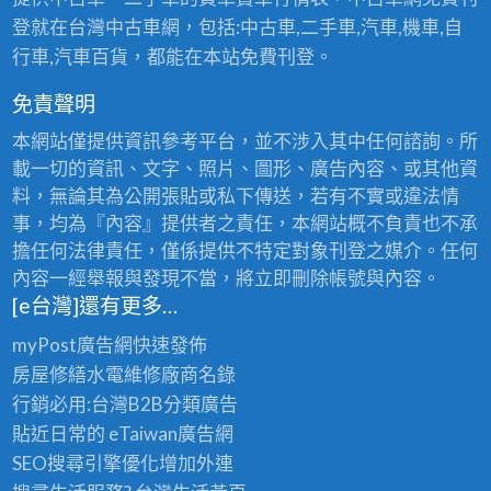
登就在台灣中古車網，包括:中古車,二手車,汽車,機車,自
行車,汽車百貨，都能在本站免費刊登。
免責聲明
本網站僅提供資訊參考平台，並不涉入其中任何諮詢。所
載一切的資訊、文字、照片、圖形、廣告內容、或其他資
料，無論其為公開張貼或私下傳送，若有不實或違法情
事，均為『內容』提供者之責任，本網站概不負責也不承
擔任何法律責任，僅係提供不特定對象刊登之媒介。任何
內容一經舉報與發現不當，將立即刪除帳號與內容。
[e台灣]還有更多…
myPost廣告網
快速發佈
房屋修繕
水電維修廠商名錄
行銷必用:台灣B2B
分類廣告
貼近日常的
eTaiwan廣告網
SEO搜尋引擎優化
增加外連