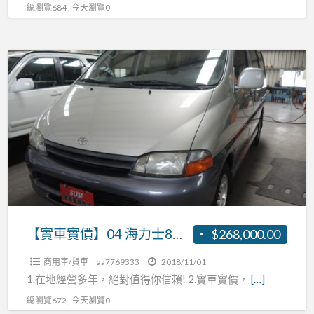
總瀏覽684 , 今天瀏覽0
R:0937160499
【實
車
實
價】
04
海
力
士
8
人
【實車實價】04 海力士8人座 2.7 張R:0937160499
$268,000.00
座
商用車/貨車
aa7769333
2018/11/01
2.7
1.在地經營多年，絕對值得你信賴! 2.實車實價，
[…]
張
總瀏覽672 , 今天瀏覽0
R:0937160499