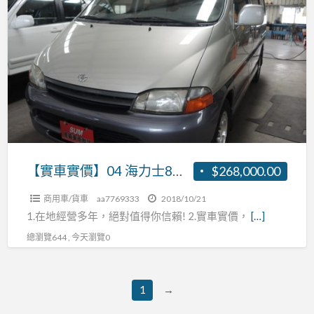
車
實
價】
04
海
力
士
8
人
【實車實價】04 海力士8人座 2.7 張R:0937160499
$268,000.00
座
商用車/貨車
aa7769333
2018/10/21
2.7
1.在地經營多年，絕對值得你信賴! 2.實車實價，
[…]
張
總瀏覽644 , 今天瀏覽0
R:0937160499
1
→