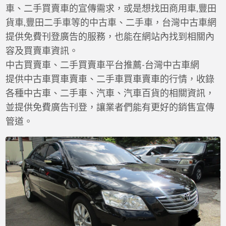
a
車、二手買賣車的宣傳需求，或是想找田商用車,豐田
t
貨車,豐田二手車等的中古車、二手車，台灣中古車網
提供免費刊登廣告的服務，也能在網站內找到相關內
容及買賣車資訊。
中古買賣車、二手買賣車平台推薦-台灣中古車網
提供中古車買車賣車、二手車買車賣車的行情，收錄
各種中古車、二手車、汽車、汽車百貨的相關資訊，
並提供免費廣告刊登，讓業者們能有更好的銷售宣傳
管道。
霸
氣
型
房
車
豐
田