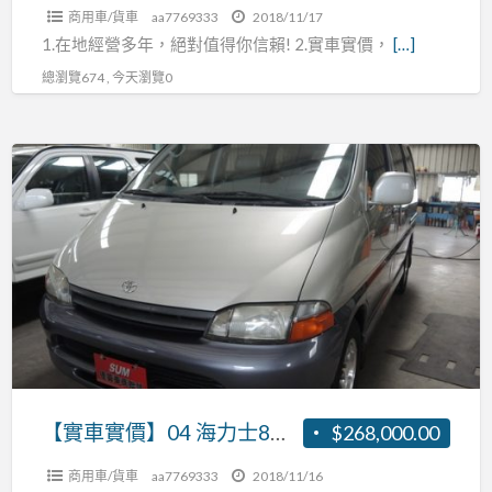
商用車/貨車
aa7769333
2018/11/17
2.7
1.在地經營多年，絕對值得你信賴! 2.實車實價，
[…]
張
總瀏覽674 , 今天瀏覽0
R:0937160499
【實
車
實
價】
04
海
力
士
8
人
【實車實價】04 海力士8人座 2.7 張R:0937160499
$268,000.00
座
商用車/貨車
aa7769333
2018/11/16
2.7