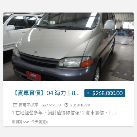
【實
車
實
價】
04
海
力
士
8
人
【實車實價】04 海力士8人座 2.7 張R:0937160499
$268,000.00
座
商用車/貨車
aa7769333
2018/10/29
2.7
1.在地經營多年，絕對值得你信賴! 2.實車實價，
[…]
張
總瀏覽658 , 今天瀏覽0
R:0937160499