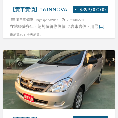
心
買
中
【實車實價】16 INNOVA 國民心中第一首選省油耐操大空間 張R:0937160499
$399,000.00
了
第
賺
商用車/貨車
highspeed2011
2021/06/20
一
在地經營多年，絕對值得你信賴! 2.實車實價，用最
[…]
大
首
大
總瀏覽594 , 今天瀏覽0
選
大
省
錢
油
【實
啦
耐
車
~~
操
實
大
價】
空
15
間
INNOVA
張
大
R:0937160499
空
間
商