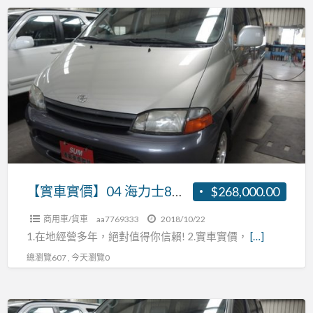
【實
車
實
價】
04
海
力
士
8
人
【實車實價】04 海力士8人座 2.7 張R:0937160499
$268,000.00
座
商用車/貨車
aa7769333
2018/10/22
2.7
1.在地經營多年，絕對值得你信賴! 2.實車實價，
[…]
張
總瀏覽607 , 今天瀏覽0
R:0937160499
【實