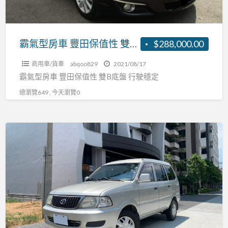
保
值
性
霸氣型房車 豐田保值性 雙B底盤 行駛穩定
$288,000.00
雙
商用車/貨車
abqoo829
2021/08/17
B
霸氣型房車 豐田保值性 雙B底盤 行駛穩定
底
總瀏覽649 , 今天瀏覽0
盤
行
駛
Toyota
穩
瑞
定
獅/Zace
1.8L
2006
年
【防
疫