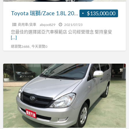
待
兩
修.
用
Toyota 瑞獅/Zace 1.8L 2006年 客貨兩用車 空間大 馬力大 價錢空間也大! 真的買了賺大大大錢啦~~
$135,000.00
做
車
生
商用車/貨車
abqoo829
2021/07/23
空
您最佳的選擇諾亞汽車模範店 公司經營理念 堅持童叟
意
間
[…]
旅
大
總瀏覽2688 , 今天瀏覽0
遊
馬
絕
力
對
大
【實
是
價
車
您
錢
實
的
空
價】
好
間
16
夥
也
INNOVA
伴
大!
國
真
民
的