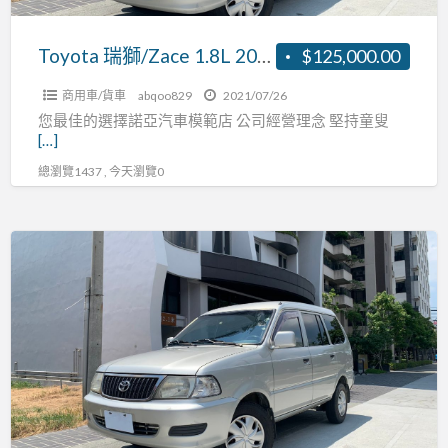
優
惠
Toyota 瑞獅/Zace 1.8L 2006年 【防疫優惠全額貸】自排 客貨兩用車 冷氣強 無待修.做生意旅遊 絕對是您的好夥伴
$125,000.00
全
商用車/貨車
abqoo829
2021/07/26
額
您最佳的選擇諾亞汽車模範店 公司經營理念 堅持童叟
貸】
[…]
自
總瀏覽1437 , 今天瀏覽0
排
客
貨
Toyota
兩
瑞
用
獅/Zace
車
1.8L
冷
2006
氣
年
強
客
無
貨