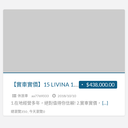
【實
車
實
價】
15
LIVINA
1.6
張
R:0937160499
【實車實價】15 LIVINA 1.6 張R:0937160499
$438,000.00
休旅車
aa7769333
2018/10/10
1.在地經營多年，絕對值得你信賴! 2.實車實價，
[…]
總瀏覽350 , 今天瀏覽0