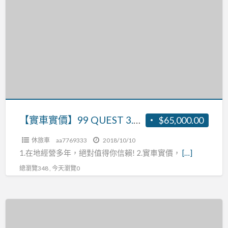
車
實
價】
99
QUEST
3.3
張
R:0937160499
【實車實價】99 QUEST 3.3 張R:0937160499
$65,000.00
休旅車
aa7769333
2018/10/10
1.在地經營多年，絕對值得你信賴! 2.實車實價，
[…]
總瀏覽348 , 今天瀏覽0
【實
車