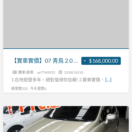
實
價】
07
青
鳥
2.0
張
R:0937160499
【實車實價】07 青鳥 2.0 張R:0937160499
$168,000.00
轎車/跑車
aa7769333
2018/10/10
1.在地經營多年，絕對值得你信賴! 2.實車實價，
[…]
總瀏覽332 , 今天瀏覽0
【實
車
實