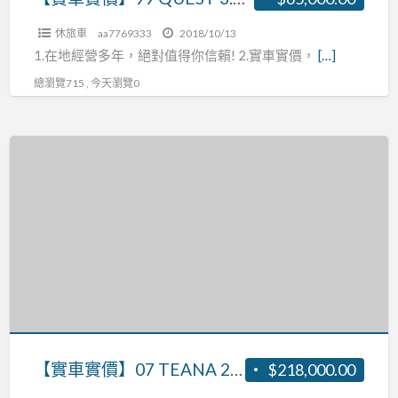
休旅車
aa7769333
2018/10/13
1.在地經營多年，絕對值得你信賴! 2.實車實價，
[…]
總瀏覽715 , 今天瀏覽0
【實
車
實
價】
07
TEANA
2.3
張
R:0937160499
【實車實價】07 TEANA 2.3 張R:0937160499
$218,000.00