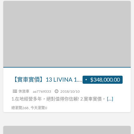
【實
車
實
價】
13
LIVINA
1.6
張
R:0937160499
【實車實價】13 LIVINA 1.6 張R:0937160499
$348,000.00
休旅車
aa7769333
2018/10/10
1.在地經營多年，絕對值得你信賴! 2.實車實價，
[…]
總瀏覽268 , 今天瀏覽0
【實