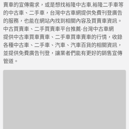
a
賣車的宣傳需求，或是想找裕隆中古車,裕隆二手車等
t
的中古車、二手車，台灣中古車網提供免費刊登廣告
N
的服務，也能在網站內找到相關內容及買賣車資訊。
中古買賣車、二手買賣車平台推薦-台灣中古車網
提供中古車買車賣車、二手車買車賣車的行情，收錄
各種中古車、二手車、汽車、汽車百貨的相關資訊，
並提供免費廣告刊登，讓業者們能有更好的銷售宣傳
管道。
【實
車
實
價】
15
LIVINA
1.6
張