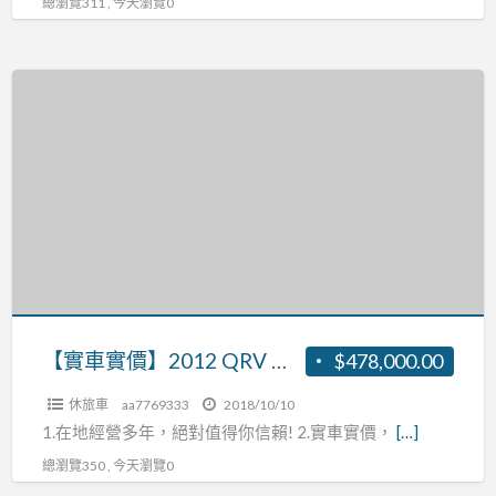
總瀏覽311 , 今天瀏覽0
【實
車
實
價】
2012
QRV
僅
跑
8
萬
【實車實價】2012 QRV 僅跑8萬公里 張R:0937160499
$478,000.00
公
休旅車
aa7769333
2018/10/10
里
1.在地經營多年，絕對值得你信賴! 2.實車實價，
[…]
張
總瀏覽350 , 今天瀏覽0
R:0937160499