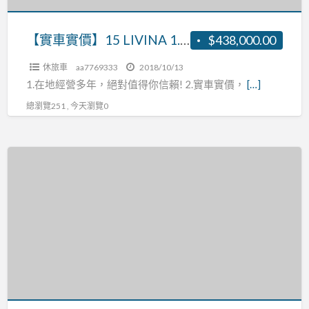
R:0937160499
【實車實價】15 LIVINA 1.6 張R:0937160499
$438,000.00
休旅車
aa7769333
2018/10/13
1.在地經營多年，絕對值得你信賴! 2.實車實價，
[…]
總瀏覽251 , 今天瀏覽0
【實
車
實
價】
13
LIVINA
1.6
張
R:0937160499