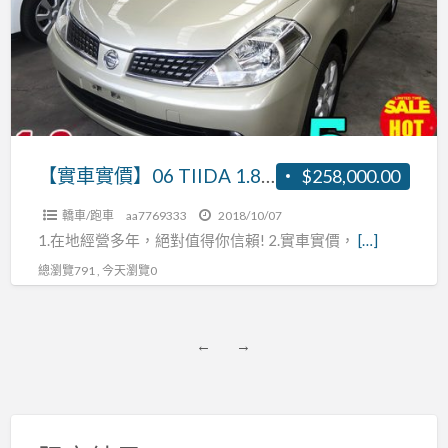
價】
06
TIIDA
1.8
張
R:0937160499
【實車實價】06 TIIDA 1.8 張R:0937160499
$258,000.00
轎車/跑車
aa7769333
2018/10/07
1.在地經營多年，絕對值得你信賴! 2.實車實價，
[…]
總瀏覽791 , 今天瀏覽0
←
→