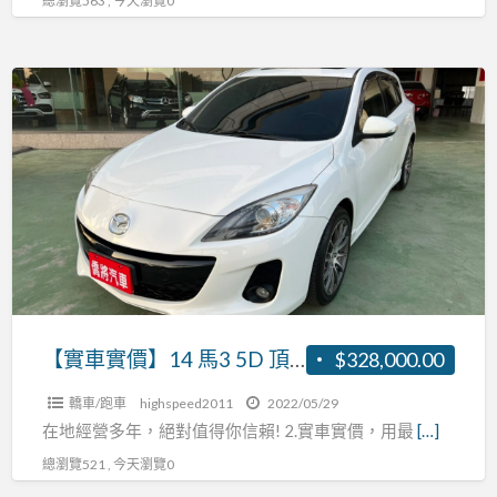
總瀏覽563 , 今天瀏覽0
換
檔
快
【實
撥
車
天
實
窗
價】
恆
14
溫
馬
張
3
R:0937160499
5D
頂
級
【實車實價】14 馬3 5D 頂級 免鑰匙 換檔快撥 天窗 恆溫 張R:0937160499
$328,000.00
免
轎車/跑車
highspeed2011
2022/05/29
鑰
在地經營多年，絕對值得你信賴! 2.實車實價，用最
[…]
匙
總瀏覽521 , 今天瀏覽0
換