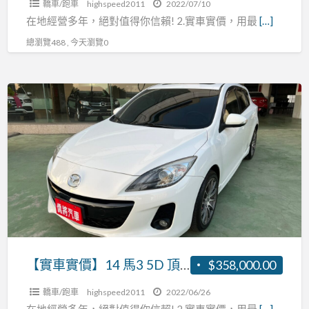
轎車/跑車
highspeed2011
2022/07/10
鑰
在地經營多年，絕對值得你信賴! 2.實車實價，用最
[…]
匙
總瀏覽488 , 今天瀏覽0
換
檔
快
【實
撥
車
天
實
窗
價】
恆
14
溫
馬
張
3
R:0937160499
5D
頂
級
【實車實價】14 馬3 5D 頂級 免鑰匙 換檔快撥 天窗 恆溫 張R:0937160499
$358,000.00
免
轎車/跑車
highspeed2011
2022/06/26
鑰
在地經營多年，絕對值得你信賴! 2.實車實價，用最
[…]