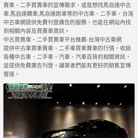
a
賣車、二手買賣車的宣傳需求，或是想找馬自達中古
t
車,馬自達轎車,馬自達跑車等的中古車、二手車，台灣
中古車網提供免費刊登廣告的服務，也能在網站內找
到相關內容及買賣車資訊。
中古買賣車、二手買賣車平台推薦-台灣中古車網
提供中古車買車賣車、二手車買車賣車的行情，收錄
各種中古車、二手車、汽車、汽車百貨的相關資訊，
並提供免費廣告刊登，讓業者們能有更好的銷售宣傳
管道。
Mazda
3
1.6
頂
級
型
(2