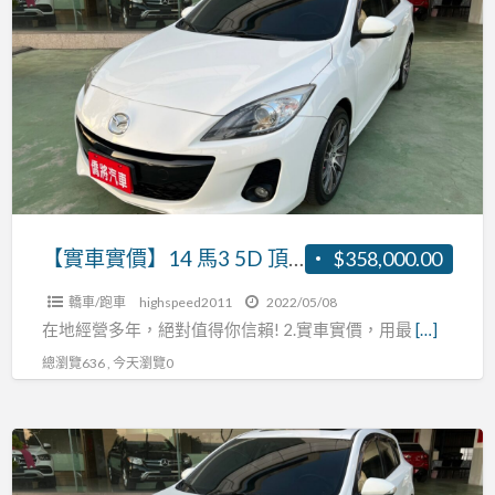
車
天
實
窗
價】
恆
14
溫
馬
張
3
R:0937160499
5D
頂
級
【實車實價】14 馬3 5D 頂級 免鑰匙 換檔快撥 天窗 恆溫 張R:0937160499
$358,000.00
免
轎車/跑車
highspeed2011
2022/05/08
鑰
在地經營多年，絕對值得你信賴! 2.實車實價，用最
[…]
匙
總瀏覽636 , 今天瀏覽0
換
檔
快
【實
撥
車
天