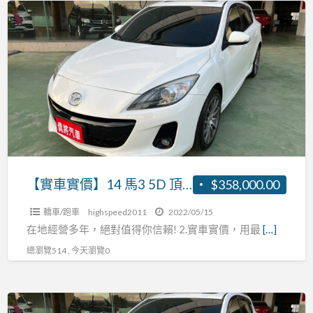
【實
撥
車
天
實
窗
價】
恆
14
溫
馬
張
3
R:0937160499
5D
頂
級
【實車實價】14 馬3 5D 頂級 免鑰匙 換檔快撥 天窗 恆溫 張R:0937160499
$358,000.00
免
轎車/跑車
highspeed2011
2022/05/15
鑰
在地經營多年，絕對值得你信賴! 2.實車實價，用最
[…]
匙
總瀏覽514 , 今天瀏覽0
換
檔
快
【實
撥