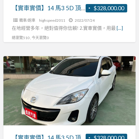
衛
級
【實車實價】14 馬3 5D 頂級 免鑰匙 換檔快撥 天窗 恆溫 張R:0937160499
$328,000.00
星
免
導
轎車/跑車
highspeed2011
2022/07/24
鑰
航、
在地經營多年，絕對值得你信賴! 2.實車實價，用最
[…]
匙
倒
總瀏覽510 , 今天瀏覽0
換
車
檔
顯
快
【實
影、
撥
車
定
天
實
速、
窗
價】
循
恆
14
跡
溫
馬
防
張
3
滑、
R:0937160499
5D
6/4
頂
分
級
離
【實車實價】14 馬3 5D 頂級 免鑰匙 換檔快撥 天窗 恆溫 張R:0937160499
$328,000.00