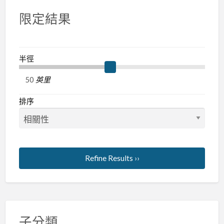
恆
限定結果
溫
張
R:0937160499
半徑
英里
排序
Refine Results ››
子分類