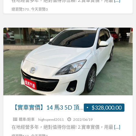
匙
總瀏覽570 , 今天瀏覽0
換
檔
快
【實
撥
車
天
實
窗
價】
恆
14
溫
馬
張
3
R:0937160499
5D
頂
級
【實車實價】14 馬3 5D 頂級 免鑰匙 換檔快撥 天窗 恆溫 張R:0937160499
$328,000.00
免
轎車/跑車
highspeed2011
2022/06/19
鑰
在地經營多年，絕對值得你信賴! 2.實車實價，用最
[…]
匙