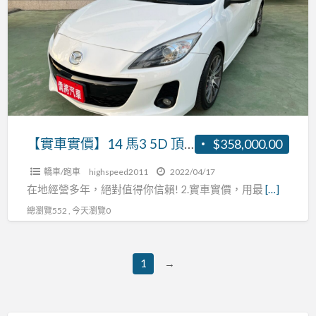
實
窗
價】
恆
14
溫
馬
張
3
R:0937160499
5D
頂
級
【實車實價】14 馬3 5D 頂級 免鑰匙 換檔快撥 天窗 恆溫 張R:0937160499
$358,000.00
免
轎車/跑車
highspeed2011
2022/04/17
鑰
在地經營多年，絕對值得你信賴! 2.實車實價，用最
[…]
匙
總瀏覽552 , 今天瀏覽0
換
檔
快
1
→
撥
天
窗