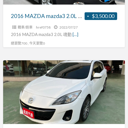
系
統、
2016 MAZDA mazda3 2.0L 免鑰起閉系統、多功方向盤、恆溫、大螢幕安卓影音、衛星導航、倒車顯影、定速、循跡防滑、6/4分離傾倒座椅，原廠保養，可全額貸
$3,500.00
多
轎車/跑車
href0758
2022/07/27
功
2016 MAZDA mazda3 2.0L 魂動
[…]
方
總瀏覽700 , 今天瀏覽0
向
盤、
恆
【實
溫、
車
大
實
螢
價】
幕
14
安
馬
卓
3
影
5D
音、
頂