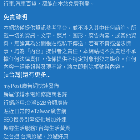
行車,汽車百貨，都能在本站免費刊登。
免責聲明
本網站僅提供資訊參考平台，並不涉入其中任何諮詢。所
載一切的資訊、文字、照片、圖形、廣告內容、或其他資
料，無論其為公開張貼或私下傳送，若有不實或違法情
事，均為『內容』提供者之責任，本網站概不負責也不承
擔任何法律責任，僅係提供不特定對象刊登之媒介。任何
內容一經舉報與發現不當，將立即刪除帳號與內容。
[e台灣]還有更多…
myPost廣告網
快速發佈
房屋修繕
水電維修廠商名錄
行銷必用:台灣B2B
分類廣告
貼近日常的
eTaiwan廣告網
SEO搜尋引擎優化
增加外連
搜尋生活服務? 台灣
生活黃頁
赴台遊,台灣旅遊
，旅遊好康