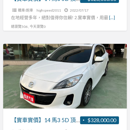
免
傾
轎車/跑車
highspeed2011
2022/07/17
鑰
倒
在地經營多年，絕對值得你信賴! 2.實車實價，用最
[…]
匙
座
總瀏覽506 , 今天瀏覽0
換
椅，
檔
原
快
廠
【實
撥
保
車
天
養，
實
窗
可
價】
恆
全
14
溫
額
馬
張
貸
3
R:0937160499
5D
頂
級
【實車實價】14 馬3 5D 頂級 免鑰匙 換檔快撥 天窗 恆溫 張R:0937160499
$328,000.00
免