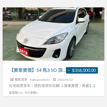
檔
快
【實
撥
車
天
實
窗
價】
恆
14
溫
馬
張
3
R:0937160499
5D
頂
級
【實車實價】14 馬3 5D 頂級 免鑰匙 換檔快撥 天窗 恆溫 張R:0937160499
$358,000.00
免
轎車/跑車
highspeed2011
2022/05/22
鑰
在地經營多年，絕對值得你信賴! 2.實車實價，用最
[…]
匙
總瀏覽519 , 今天瀏覽0
換
檔
快