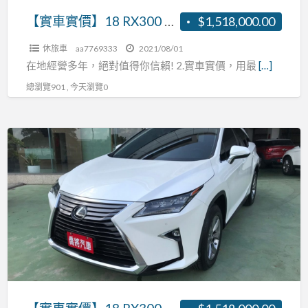
跟
【實車實價】18 RX300 2.0 主動跟車 AEB自動緊急煞車 車道偏離 盲點補助 張R:0937160499
$1,518,000.00
車
休旅車
aa7769333
2021/08/01
AEB
在地經營多年，絕對值得你信賴! 2.實車實價，用最
[…]
自
總瀏覽901 , 今天瀏覽0
動
緊
急
【實
煞
車
車
實
車
價】
道
18
偏
RX300
離
2.0
盲
主
點
動
補
跟