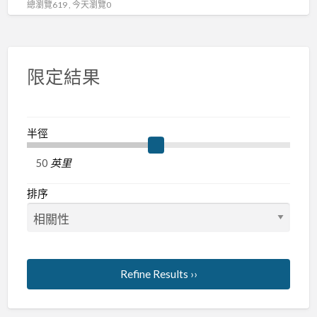
總瀏覽619 , 今天瀏覽0
動
緊
急
煞
限定結果
車
車
道
半徑
偏
離
英里
盲
排序
點
補
助
張
R:0937160499
Refine Results ››