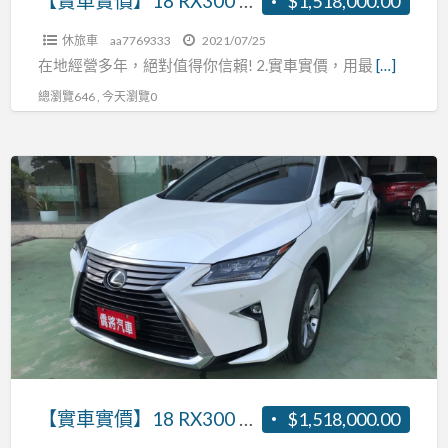
【實車實價】18 RX300 2.0 主動跟車 AEB自動緊急煞車 車道偏離 盲點補助 張R:0937160499
$1,518,000.00
助
車
張
休旅車
aa7769333
2021/07/25
AEB
R:0937160499
在地經營多年，絕對值得你信賴! 2.實車實價，用最
[…]
自
總瀏覽646 , 今天瀏覽0
動
緊
急
【實
煞
車
車
實
車
價】
道
18
偏
RX300
離
2.0
盲
主
點
動
補
跟
【實車實價】18 RX300 2.0 主動跟車 AEB自動緊急煞車 車道偏離 盲點補助 張R:0937160499
$1,518,000.00
助
車