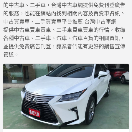
a
的中古車、二手車，台灣中古車網提供免費刊登廣告
t
的服務，也能在網站內找到相關內容及買賣車資訊。
中古買賣車、二手買賣車平台推薦-台灣中古車網
提供中古車買車賣車、二手車買車賣車的行情，收錄
各種中古車、二手車、汽車、汽車百貨的相關資訊，
並提供免費廣告刊登，讓業者們能有更好的銷售宣傳
管道。
【實
車
實
價】
18
RX300
2.0
主
動