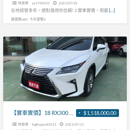
張
休旅車
aa7769333
2021/07/18
AEB
R:0937160499
在地經營多年，絕對值得你信賴! 2.實車實價，用最
[…]
自
總瀏覽683 , 今天瀏覽0
動
緊
急
【實
煞
車
車
實
車
價】
道
18
偏
RX300
離
2.0
盲
主
點
動
補
跟
【實車實價】18 RX300 2.0 主動跟車 AEB自動緊急煞車 車道偏離 盲點補助 張R:0937160499
$1,518,000.00
助
車
張
休旅車
highspeed2011
2021/07/11
AEB