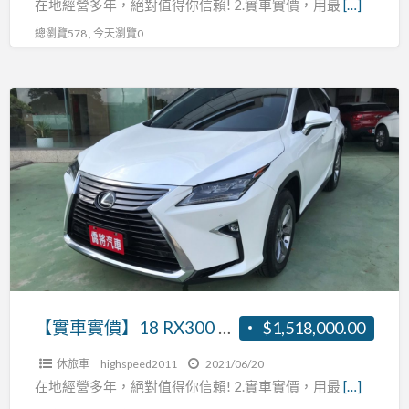
R:0937160499
在地經營多年，絕對值得你信賴! 2.實車實價，用最
[…]
自
總瀏覽578 , 今天瀏覽0
動
緊
急
【實
煞
車
車
實
車
價】
道
18
偏
RX300
離
2.0
盲
主
點
動
補
跟
【實車實價】18 RX300 2.0 主動跟車 AEB自動緊急煞車 車道偏離 盲點補助 張R:0937160499
$1,518,000.00
助
車
張
休旅車
highspeed2011
2021/06/20
AEB
R:0937160499
在地經營多年，絕對值得你信賴! 2.實車實價，用最
[…]
自