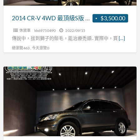
版
黑
2014 CR-V 4WD 最頂級S版 黑內裝 舒適內裝 又很有力 全額貸款 0頭期
$3,500.00
內
休旅車
kk69750490
2022/09/15
裝
傳說中，拔到獅子的鬃毛，能治療禿頭.. 實際中，買
[…]
舒
總瀏覽463 , 今天瀏覽0
適
內
裝
2010
又
CR-
很
V
有
原
力
廠
全
保
額
養
貸
定
款
速