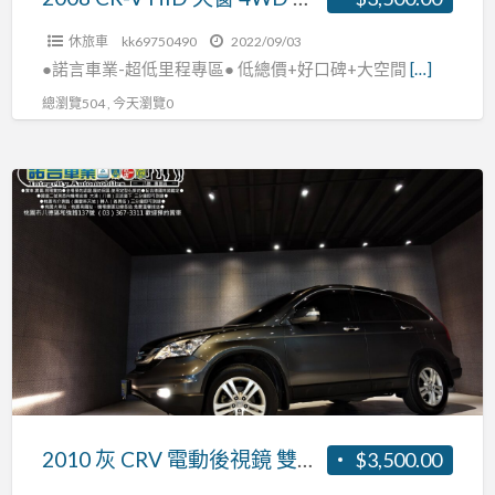
安
休旅車
kk69750490
2022/09/03
卓
●諾言車業-超低里程專區● 低總價+好口碑+大空間
[…]
影
總瀏覽504 , 今天瀏覽0
音
衛
星
2010
導
灰
航
CRV
0
電
頭
動
期
後
全
視
額
鏡
貸
雙
區
2010 灰 CRV 電動後視鏡 雙區恆溫 定速巡航 原廠保養 全額貸 0頭期
$3,500.00
恆