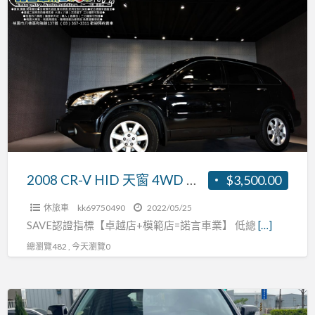
2008
頭
CR-
期
V
全
HID
額
天
貸
窗
4WD
黑
內
裝
2008 CR-V HID 天窗 4WD 黑內裝 安卓影音 衛星導航 0頭期 全額貸
$3,500.00
安
休旅車
kk69750490
2022/05/25
卓
SAVE認證指標【卓越店+模範店=諾言車業】 低總
[…]
影
總瀏覽482 , 今天瀏覽0
音
衛
星
HONDA
導