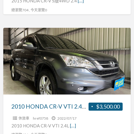
2015 HONDA CR-V S版4WD 2.4
[…]
天
總瀏覽704 , 今天瀏覽0
窗、
衛
星
2010
導
HONDA
航、
CR-
倒
V
車
VTI
顯
2.4L
影、
雙
循
區
跡、
恆
原
溫、
2010 HONDA CR-V VTI 2.4L 雙區恆溫、定速、倒車顯影、6/4分離傾倒座椅，全原廠保養、可全額貸
$3,500.00
廠
定
保
休旅車
href0758
2022/07/17
速、
養，
2010 HONDA CR-V VTI 2.4L
[…]
倒
可