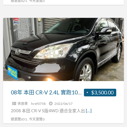
總瀏覽621 , 今天瀏覽0
車
全
顯
額
影、
08
貸
6/4
年
分
本
離
田
傾
CR-
倒
V
座
2.4L
椅，
實
全
跑
原
10
08年 本田 CR-V 2.4L 實跑10萬超低里程保證，市場少有四輪傳動，同級車室內最大空間，可全額貸款
$3,500.00
廠
萬
保
休旅車
href0758
2022/06/17
超
養、
2008 本田 CR-V S版4WD 適合全家人出
[…]
低
可
總瀏覽651 , 今天瀏覽0
里
全