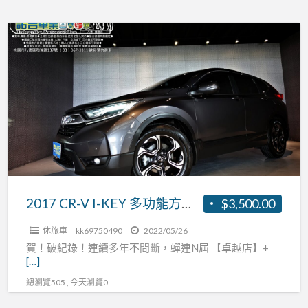
程
額
保
2017
貸
證，
CR-
市
V
場
I-
少
KEY
有
多
四
功
輪
能
傳
方
動，
向
2017 CR-V I-KEY 多功能方向盤 導航顯影 省油省稅 0頭期 全額貸
$3,500.00
同
盤
級
休旅車
kk69750490
2022/05/26
導
車
賀！破紀錄！連續多年不間斷，蟬連N屆 【卓越店】+
航
[…]
室
顯
內
總瀏覽505 , 今天瀏覽0
影
最