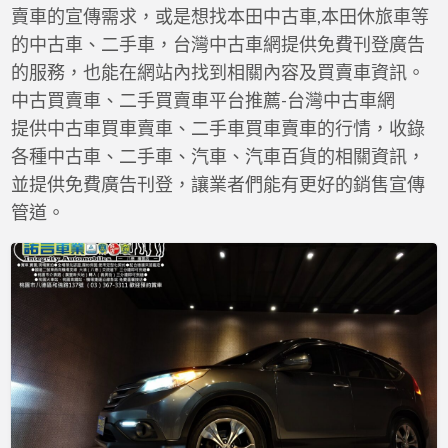
a
賣車的宣傳需求，或是想找本田中古車,本田休旅車等
t
的中古車、二手車，台灣中古車網提供免費刊登廣告
的服務，也能在網站內找到相關內容及買賣車資訊。
中古買賣車、二手買賣車平台推薦-台灣中古車網
提供中古車買車賣車、二手車買車賣車的行情，收錄
各種中古車、二手車、汽車、汽車百貨的相關資訊，
並提供免費廣告刊登，讓業者們能有更好的銷售宣傳
管道。
2014
CR-
V
4WD
最
頂
級
S