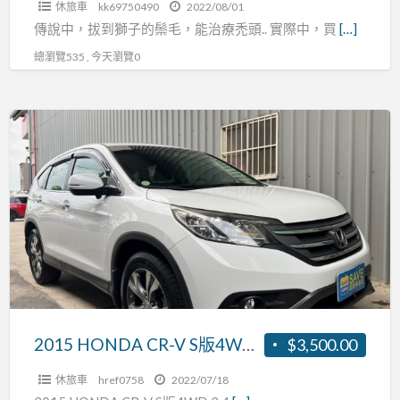
休旅車
kk69750490
2022/08/01
溫
傳說中，拔到獅子的鬃毛，能治療禿頭.. 實際中，買
[…]
定
總瀏覽535 , 今天瀏覽0
速
巡
航
2015
原
HONDA
廠
CR-
保
V
養
S
全
版
額
4WD
貸
2.4L
0
HID、
頭
黑
2015 HONDA CR-V S版4WD 2.4L HID、黑內裝、天窗、衛星導航、倒車顯影、循跡、原廠保養，可全額貸
$3,500.00
期
內
休旅車
href0758
2022/07/18
裝、