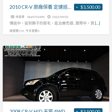
0
巡
2010 CR-V 原廠保養 定速巡航 倒車顯影 全額貸款 0頭期
$3,500.00
頭
航
期
休旅車
kk69750490
2022/09/03
倒
傳說中，拔到獅子的鬃毛，能治療禿頭.. 實際中，買
[…]
車
總瀏覽570 , 今天瀏覽0
顯
影
全
2008
額
CR-
貸
V
款
HID
0
天
頭
窗
期
4WD
黑
內
裝
2008 CR-V HID 天窗 4WD 黑內裝 安卓影音 衛星導航 0頭期 全額貸
$3,500.00