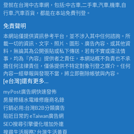
登就在台灣中古車網，包括:中古車,二手車,汽車,機車,自
行車,汽車百貨，都能在本站免費刊登。
免責聲明
本網站僅提供資訊參考平台，並不涉入其中任何諮詢。所
載一切的資訊、文字、照片、圖形、廣告內容、或其他資
料，無論其為公開張貼或私下傳送，若有不實或違法情
事，均為『內容』提供者之責任，本網站概不負責也不承
擔任何法律責任，僅係提供不特定對象刊登之媒介。任何
內容一經舉報與發現不當，將立即刪除帳號與內容。
[e台灣]還有更多…
myPost廣告網
快速發佈
房屋修繕
水電維修廠商名錄
行銷必用:台灣B2B
分類廣告
貼近日常的
eTaiwan廣告網
SEO搜尋引擎優化
增加外連
搜尋生活服務? 台灣
生活黃頁