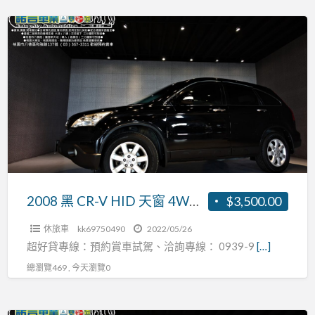
省
大
油
2008
空
省
黑
間，
稅
CR-
可
0
V
全
頭
HID
額
期
天
貸
全
窗
款
額
4WD
貸
黑
內
2008 黑 CR-V HID 天窗 4WD 黑內裝 安卓影音 0頭期 全額貸
$3,500.00
裝
休旅車
kk69750490
2022/05/26
安
超好貸專線：預約賞車試駕、洽詢專線： 0939-9
[…]
卓
總瀏覽469 , 今天瀏覽0
影
音
0