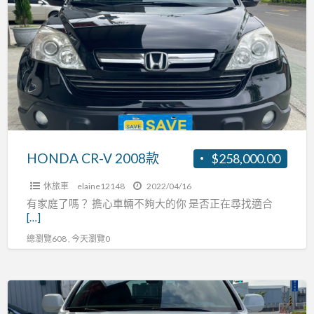
CR-
航
V
0
2008
頭
款
期
全
額
貸
HONDA CR-V 2008款
$258,000.00
休旅車
elaine12148
2022/04/16
有家庭了嗎？ 擔心車輛不夠大的你 是否正在尋找適合
[…]
總瀏覽608 , 今天瀏覽0
CR-
V