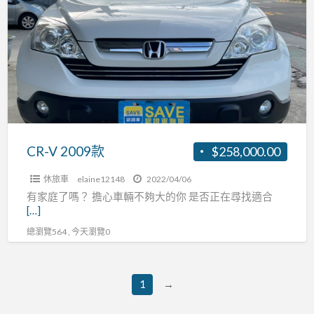
2009
款
CR-V 2009款
$258,000.00
休旅車
elaine12148
2022/04/06
有家庭了嗎？ 擔心車輛不夠大的你 是否正在尋找適合
[…]
總瀏覽564 , 今天瀏覽0
1
→