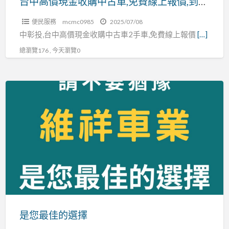
台中高價現金收購中古車,免費線上報價,到府收購,請洽0923-633028吳先生
車,
便民服務
mcmc0985
2025/07/08
免
中彰投,台中高價現金收購中古車2手車,免費線上報價
[…]
費
總瀏覽176 , 今天瀏覽0
線
上
報
是
價,
您
到
最
府
佳
收
的
購,
選
請
擇
洽
0923-
633028
是您最佳的選擇
吳