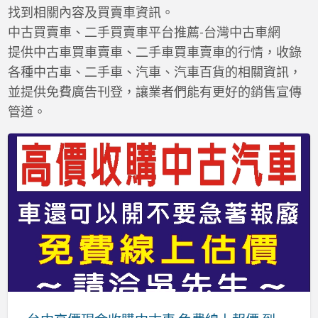
a
找到相關內容及買賣車資訊。
t
中古買賣車、二手買賣車平台推薦-台灣中古車網
提供中古車買車賣車、二手車買車賣車的行情，收錄
各種中古車、二手車、汽車、汽車百貨的相關資訊，
並提供免費廣告刊登，讓業者們能有更好的銷售宣傳
管道。
台
中
高
價
現
金
收
購
中
古