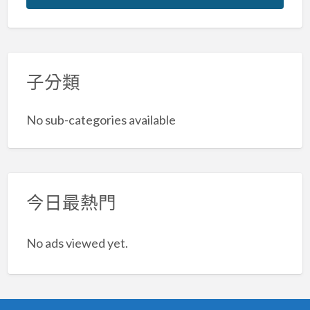
子分類
No sub-categories available
今日最熱門
No ads viewed yet.