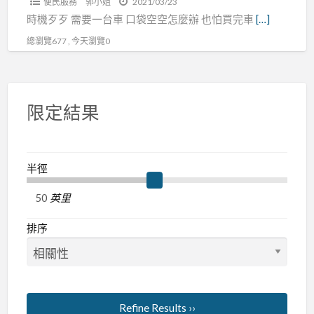
便民服務
郭小姐
2021/03/23
時機歹歹 需要一台車 口袋空空怎麼辦 也怕買完車
[…]
總瀏覽677 , 今天瀏覽0
限定結果
半徑
英里
排序
Refine Results ››