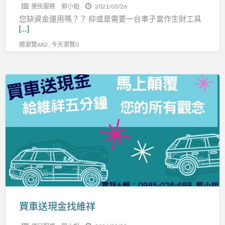
先
便民服務
郭小姐
2021/03/26
生
您缺資金運用嗎？？ 抑或是需要一台車子當作生財工具
[…]
總瀏覽682 , 今天瀏覽0
買
車
送
現
金
找
維
祥
買車送現金找維祥