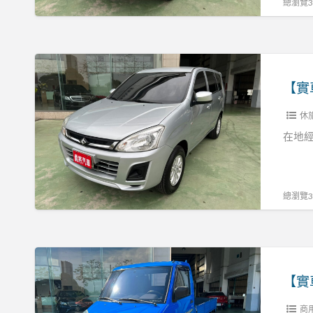
里
總瀏覽35
張
程
R:0937160499
保
證
【實
可
車
認
實
證
休
價】
客
18
在地經
貨
勁
兩
哥
用
里
總瀏覽39
張
程
R:0937160499
保
證
【實
可
車
認
實
證
商
價】