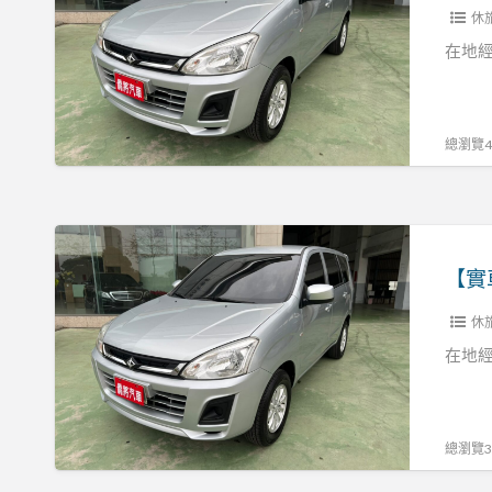
2.4
休
價】
灰
18
在地經
再
勁
退
哥
你
里
總瀏覽48
現
程
金
保
15
證
【實
萬
可
車
元
認
實
喔！！！！
證
休
價】
客
18
在地經
貨
勁
兩
哥
用
里
總瀏覽32
張
程