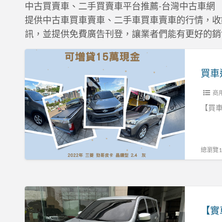
中古買賣車、二手買賣車平台推薦-台灣中古車網
提供中古車買車賣車、二手車買車賣車的行情，收
訊，並提供免費廣告刊登，讓業者們能有更好的銷
買
車
送
商
現
金
【買
2022
年
三
總瀏覽15
菱
勁
哥
【實
皮
車
卡
實