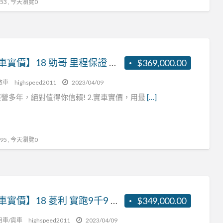
3 , 今天瀏覽0
【實車實價】18 勁哥 里程保證 可認證 客貨兩用 張R:0937160499
$369,000.00
旅車
highspeed2011
2023/04/09
營多年，絕對值得你信賴! 2.實車實價，用最
[…]
5 , 今天瀏覽0
【實車實價】18 菱利 實跑9千9 一手車 原鈑件
$349,000.00
用車/貨車
highspeed2011
2023/04/09