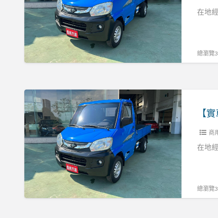
客
18
在地經
貨
菱
兩
利
用
實
總瀏覽33
張
跑
R:0937160499
9
千
【實
9
車
一
實
手
商
價】
車
18
在地經
原
菱
鈑
利
件
實
總瀏覽33
跑
9