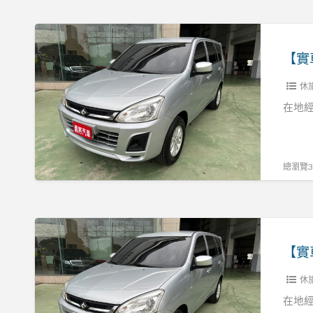
R:0937160499
保
證
【實
可
車
認
實
證
休
價】
客
18
在地經
貨
勁
兩
哥
用
里
總瀏覽32
張
程
R:0937160499
保
證
【實
可
車
認
實
證
休
價】
客
18
在地經