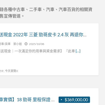
三
錄各種中古車、二手車、汽車、汽車百貨的相關資
菱
售宣傳管道。
中
古
車
買車送現金 2022年 三菱 勁哥皮卡 2.4 灰 再退你現金15萬元喔！！！！
用車/貨車
郭小姐
2025/10/08
車送現金｜一次滿足你的用車與資金需求】 『此車
[…]
9 , 今天瀏覽0
【實車實價】18 勁哥 里程保證 可認證 客貨兩用 張R:0937160499
$369,000.00