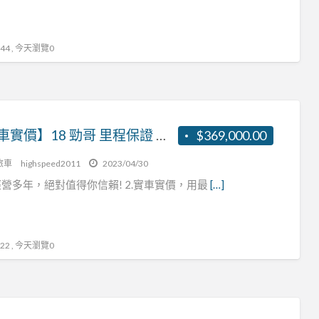
4 , 今天瀏覽0
【實車實價】18 勁哥 里程保證 可認證 客貨兩用 張R:0937160499
$369,000.00
旅車
highspeed2011
2023/04/30
營多年，絕對值得你信賴! 2.實車實價，用最
[…]
2 , 今天瀏覽0