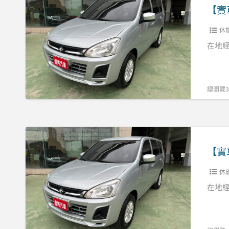
可
車
認
實
證
休
價】
客
18
在地經
貨
勁
兩
哥
用
里
總瀏覽32
張
程
R:0937160499
保
證
【實
可
車
認
實
證
休
價】
客
18
在地經
貨
勁
兩
哥
用