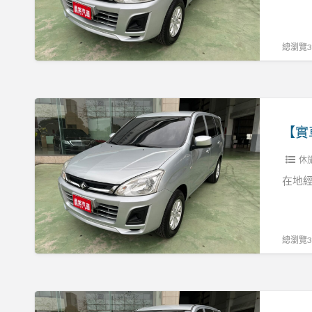
貨
勁
兩
哥
用
里
總瀏覽34
張
程
R:0937160499
保
證
【實
可
車
認
實
證
休
價】
客
18
在地經
貨
勁
兩
哥
用
里
總瀏覽32
張
程
R:0937160499
保
證
【實