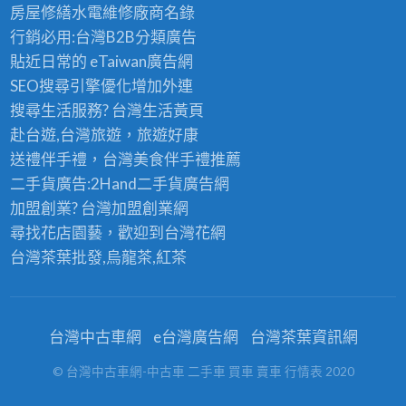
房屋修繕
水電維修廠商名錄
行銷必用:台灣B2B
分類廣告
貼近日常的
eTaiwan廣告網
SEO搜尋引擎優化
增加外連
搜尋生活服務? 台灣
生活黃頁
赴台遊,台灣旅遊
，旅遊好康
送禮伴手禮，台灣美食
伴手禮
推薦
二手貨廣告:2Hand
二手貨
廣告網
加盟創業? 台灣
加盟創業
網
尋找花店園藝，歡迎到
台灣花網
台灣茶葉批發
,烏龍茶,紅茶
台灣中古車網
e台灣廣告網
台灣茶葉資訊網
© 台灣中古車網-中古車 二手車 買車 賣車 行情表 2020